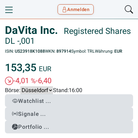
Anmelden
Toggle navigation
Goyax Logo
DaVita Inc.
Registered Shares
DL -,001
ISIN:
US23918K1088
WKN:
897914
Symbol: TRL
Währung:
EUR
153,35
EUR
-4,01
-6,40
%
Börse:
Stand:
16:00
Watchlist ...
Signale ...
Portfolio ...