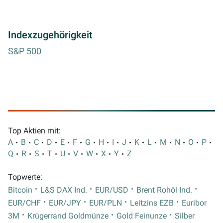
Indexzugehörigkeit
S&P 500
Top Aktien mit:
A
B
C
D
E
F
G
H
I
J
K
L
M
N
O
P
Q
R
S
T
U
V
W
X
Y
Z
Topwerte:
Bitcoin
L&S DAX Ind.
EUR/USD
Brent Rohöl Ind.
EUR/CHF
EUR/JPY
EUR/PLN
Leitzins EZB
Euribor
3M
Krügerrand Goldmünze
Gold Feinunze
Silber