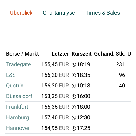
Überblick
Chartanalyse
Times & Sales
Hi
Börse / Markt
Letzter
Kurszeit
Gehand. Stk.
Um
Tradegate
155,45
EUR
18:19
231
L&S
156,20
EUR
18:35
96
Quotrix
156,20
EUR
10:18
40
Düsseldorf
153,35
EUR
16:00
Frankfurt
155,35
EUR
18:00
Hamburg
157,40
EUR
12:30
Hannover
154,95
EUR
17:25