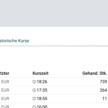
storische Kurse
tzter
Kurszeit
Gehand. Stk.
0
EUR
18:26
739
0
EUR
17:35
264
5
EUR
18:55
11
5
EUR
16:00