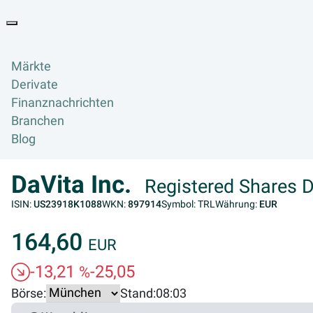
Goyax Logo
Toggle navigation
Märkte
Derivate
Finanznachrichten
Branchen
Blog
DaVita Inc.
Registered Shares D
ISIN:
US23918K1088
WKN:
897914
Symbol: TRL
Währung:
EUR
164,60
EUR
-13,21
-25,05
%
Börse:
Stand:
08:03