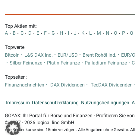
Top Aktien mit:
A
B
C
D
E
F
G
H
I
J
K
L
M
N
O
P
Q
Topwerte:
Bitcoin
L&S DAX Ind.
EUR/USD
Brent Rohöl Ind.
EUR/
Silber Feinunze
Platin Feinunze
Palladium Feinunze
C
Topseiten:
Finanznachrichten
DAX Dividenden
TecDAX Dividenden
Impressum
Datenschutzerklärung
Nutzungsbedingungen
A
GOYAX: Ihr Portal für Börse und Finanzen - Profitieren Sie v
© 1997 - 2026 logical line GmbH
Alle Börsenkurse sind 15min verzögert. Alle Angaben ohne Gewähr. Al