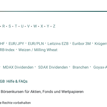
R
S
T
U
V
W
X
Y
Z
CHF
EUR/JPY
EUR/PLN
Leitzins EZB
Euribor 3M
Krüger
RB-Index
Weizen / Milling Wheat
MDAX Dividenden
SDAX Dividenden
Branchen
Goyax-
GB
Hilfe & FAQs
on Börsenkursen für Aktien, Fonds und Wertpapieren
le Rechte vorbehalten