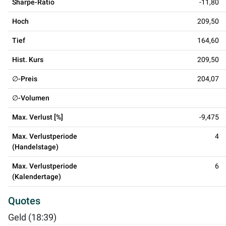
Sharpe-Ratio
-11,80
Hoch
209,50
Tief
164,60
Hist. Kurs
209,50
∅-Preis
204,07
∅-Volumen
Max. Verlust [%]
-9,475
Max. Verlustperiode
4
(Handelstage)
Max. Verlustperiode
6
(Kalendertage)
Quotes
Geld (18:39)