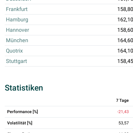
Frankfurt
158,8
Hamburg
162,1
Hannover
158,6
München
164,6
Quotrix
164,1
Stuttgart
158,4
Statistiken
7 Tage
Performance [%]
-21,43
Volatilität [%]
53,57