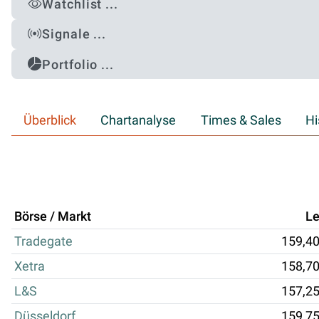
Watchlist ...
Signale ...
Portfolio ...
Überblick
Chartanalyse
Times & Sales
Hi
Börse / Markt
Le
Tradegate
159,4
Xetra
158,7
L&S
157,2
Düsseldorf
159,7