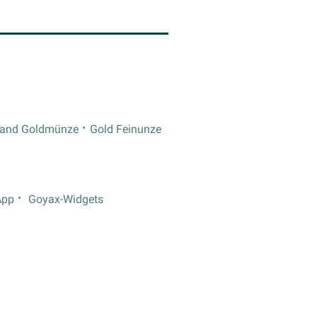
rand Goldmünze
Gold Feinunze
App
Goyax-Widgets