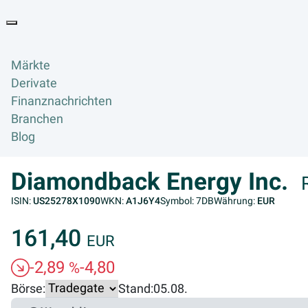
Goyax Logo
Toggle navigation
Märkte
Derivate
Finanznachrichten
Branchen
Blog
Diamondback Energy Inc.
ISIN:
US25278X1090
WKN:
A1J6Y4
Symbol: 7DB
Währung:
EUR
161,40
EUR
-2,89
-4,80
%
Börse:
Stand:
05.08.