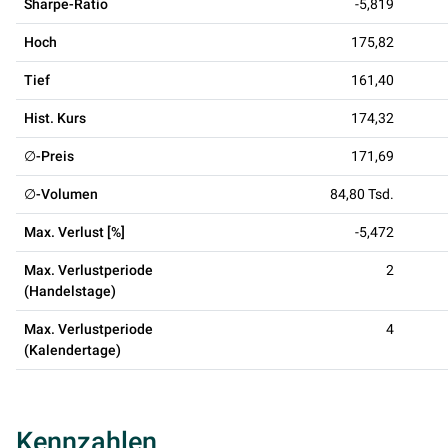
Sharpe-Ratio
-5,819
Hoch
175,82
Tief
161,40
Hist. Kurs
174,32
∅-Preis
171,69
∅-Volumen
84,80 Tsd.
Max. Verlust [%]
-5,472
Max. Verlustperiode
2
(Handelstage)
Max. Verlustperiode
4
(Kalendertage)
Kennzahlen