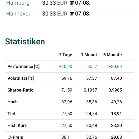
Hamburg
30,33
EUR
07.08.
Hannover
30,33
EUR
07.08.
Statistiken
7 Tage
1 Monat
6 Monate
1 
Performance [%]
+10,20
-0,57
+30,63
+4
Volatilität [%]
69,76
67,37
87,40
8
Sharpe-Ratio
7,159
0,1957
0,9965
0,
Hoch
32,96
35,36
49,26
4
Tief
27,50
24,74
18,91
1
Hist. Kurs
27,50
30,48
23,20
2
∅-Preis
30,11
30,76
29,08
2