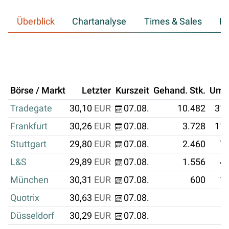
Überblick
Chartanalyse
Times & Sales
Hi
Börse / Markt
Letzter
Kurszeit
Gehand. Stk.
Ums
Tradegate
30,10
EUR
07.08.
10.482
315
Frankfurt
30,26
EUR
07.08.
3.728
112
Stuttgart
29,80
EUR
07.08.
2.460
73
L&S
29,89
EUR
07.08.
1.556
46
München
30,31
EUR
07.08.
600
18
Quotrix
30,63
EUR
07.08.
Düsseldorf
30,29
EUR
07.08.