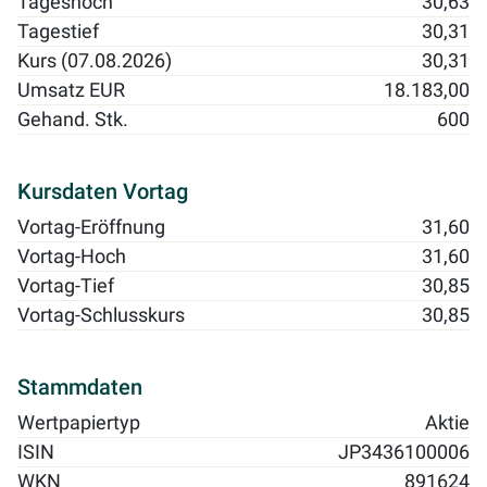
Tageshoch
30,63
Tagestief
30,31
Kurs (07.08.2026)
30,31
Umsatz EUR
18.183,00
Gehand. Stk.
600
Kursdaten Vortag
Vortag-Eröffnung
31,60
Vortag-Hoch
31,60
Vortag-Tief
30,85
Vortag-Schlusskurs
30,85
Stammdaten
Wertpapiertyp
Aktie
ISIN
JP3436100006
WKN
891624