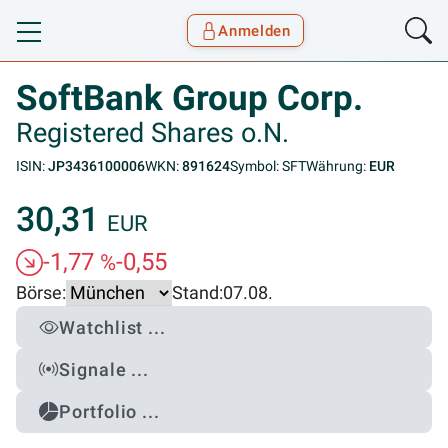
Anmelden
Toggle navigation
Goyax Logo
SoftBank Group Corp.
Registered Shares o.N.
ISIN:
JP3436100006
WKN:
891624
Symbol: SFT
Währung:
EUR
30,31
EUR
-1,77
-0,55
%
Börse:
Stand:
07.08.
Watchlist ...
Signale ...
Portfolio ...