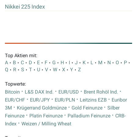
Nikkei 225 Index
Top Aktien mit:
A
B
C
D
E
F
G
H
I
J
K
L
M
N
O
P
Q
R
S
T
U
V
W
X
Y
Z
Topwerte:
Bitcoin
L&S DAX Ind.
EUR/USD
Brent Rohöl Ind.
EUR/CHF
EUR/JPY
EUR/PLN
Leitzins EZB
Euribor
3M
Krügerrand Goldmünze
Gold Feinunze
Silber
Feinunze
Platin Feinunze
Palladium Feinunze
CRB-
Index
Weizen / Milling Wheat