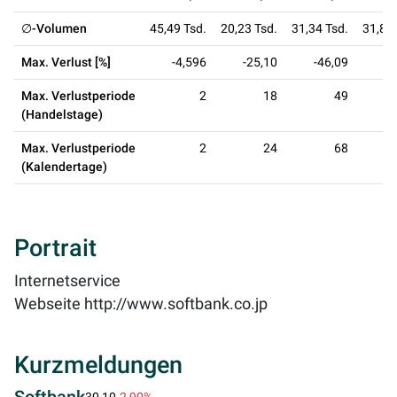
∅-Volumen
45,49 Tsd.
20,23 Tsd.
31,34 Tsd.
31,86 
Max. Verlust [%]
-4,596
-25,10
-46,09
-5
Max. Verlustperiode
2
18
49
(Handelstage)
Max. Verlustperiode
2
24
68
(Kalendertage)
Portrait
Internetservice
Webseite
http://www.softbank.co.jp
Kurzmeldungen
30,10
-2,90%