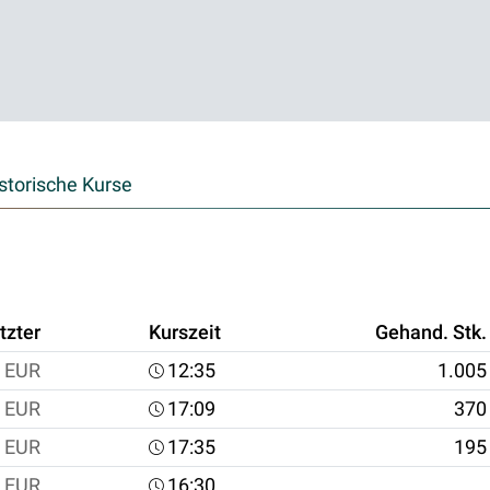
storische Kurse
tzter
Kurszeit
Gehand. Stk.
EUR
12:35
1.005
EUR
17:09
370
EUR
17:35
195
EUR
16:30