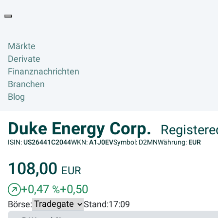
Goyax Logo
Toggle navigation
Märkte
Derivate
Finanznachrichten
Branchen
Blog
Duke Energy Corp.
Registere
ISIN:
US26441C2044
WKN:
A1J0EV
Symbol: D2MN
Währung:
EUR
108,00
EUR
+0,47
+0,50
%
Börse:
Stand:
17:09