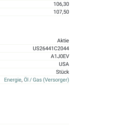
106,30
107,50
Aktie
US26441C2044
A1J0EV
USA
Stück
Energie
,
Öl / Gas (Versorger)