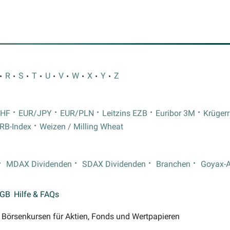
R
S
T
U
V
W
X
Y
Z
CHF
EUR/JPY
EUR/PLN
Leitzins EZB
Euribor 3M
Krüger
RB-Index
Weizen / Milling Wheat
MDAX Dividenden
SDAX Dividenden
Branchen
Goyax-
GB
Hilfe & FAQs
on Börsenkursen für Aktien, Fonds und Wertpapieren