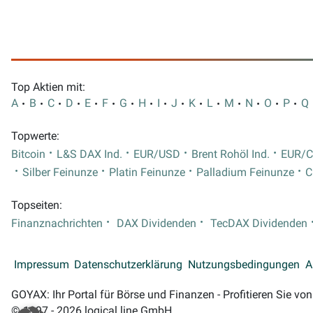
Top Aktien mit:
A
B
C
D
E
F
G
H
I
J
K
L
M
N
O
P
Q
Topwerte:
Bitcoin
L&S DAX Ind.
EUR/USD
Brent Rohöl Ind.
EUR/
Silber Feinunze
Platin Feinunze
Palladium Feinunze
C
Topseiten:
Finanznachrichten
DAX Dividenden
TecDAX Dividenden
Impressum
Datenschutzerklärung
Nutzungsbedingungen
A
GOYAX: Ihr Portal für Börse und Finanzen - Profitieren Sie v
© 1997 - 2026 logical line GmbH