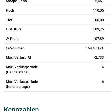
Sharpe-Ratio
-5,461
Hoch
110,05
Tief
106,00
Hist. Kurs
109,75
∅-Preis
107,89
∅-Volumen
169,43 Tsd.
Max. Verlust [%]
-2,733
Max. Verlustperiode
4
(Handelstage)
Max. Verlustperiode
6
(Kalendertage)
Kennzahlen