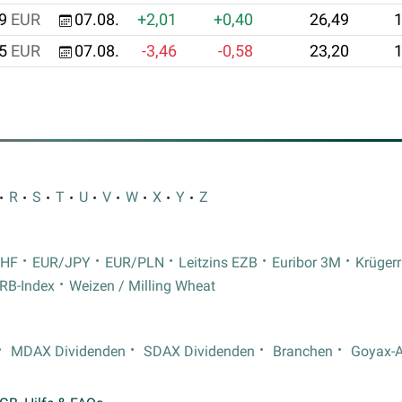
9
EUR
07.08.
+2,01
+0,40
26,49
1
5
EUR
07.08.
-3,46
-0,58
23,20
1
R
S
T
U
V
W
X
Y
Z
CHF
EUR/JPY
EUR/PLN
Leitzins EZB
Euribor 3M
Krüger
RB-Index
Weizen / Milling Wheat
MDAX Dividenden
SDAX Dividenden
Branchen
Goyax-