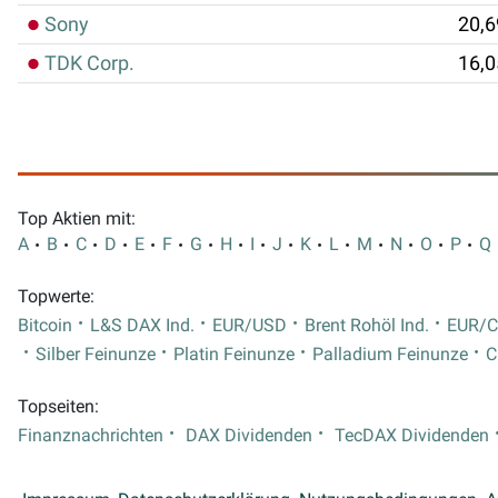
Sony
20,6
TDK Corp.
16,0
Top Aktien mit:
A
B
C
D
E
F
G
H
I
J
K
L
M
N
O
P
Q
Topwerte:
Bitcoin
L&S DAX Ind.
EUR/USD
Brent Rohöl Ind.
EUR/
Silber Feinunze
Platin Feinunze
Palladium Feinunze
C
Topseiten:
Finanznachrichten
DAX Dividenden
TecDAX Dividenden