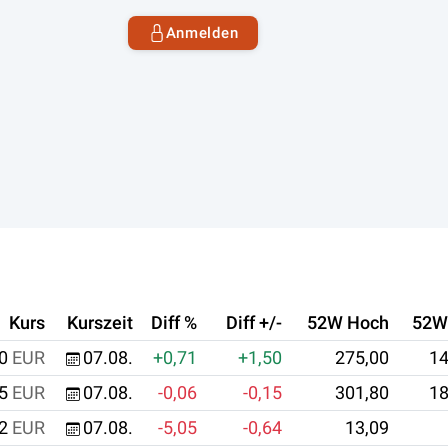
Anmelden
Kurs
Kurszeit
Diff %
Diff +/-
52W Hoch
52W 
0
EUR
07.08.
+0,71
+1,50
275,00
14
5
EUR
07.08.
-0,06
-0,15
301,80
18
2
EUR
07.08.
-5,05
-0,64
13,09