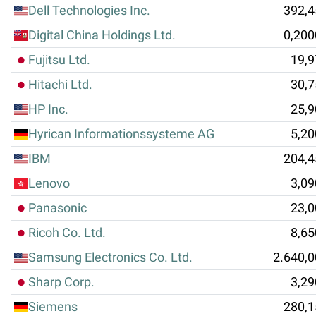
Dell Technologies Inc.
392,4
Digital China Holdings Ltd.
0,200
Fujitsu Ltd.
19,9
Hitachi Ltd.
30,7
HP Inc.
25,9
Hyrican Informationssysteme AG
5,20
IBM
204,4
Lenovo
3,09
Panasonic
23,0
Ricoh Co. Ltd.
8,65
Samsung Electronics Co. Ltd.
2.640,0
Sharp Corp.
3,29
Siemens
280,1