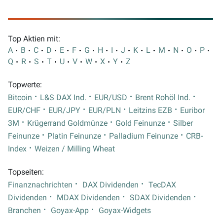
Top Aktien mit:
A
B
C
D
E
F
G
H
I
J
K
L
M
N
O
P
Q
R
S
T
U
V
W
X
Y
Z
Topwerte:
Bitcoin
L&S DAX Ind.
EUR/USD
Brent Rohöl Ind.
EUR/CHF
EUR/JPY
EUR/PLN
Leitzins EZB
Euribor
3M
Krügerrand Goldmünze
Gold Feinunze
Silber
Feinunze
Platin Feinunze
Palladium Feinunze
CRB-
Index
Weizen / Milling Wheat
Topseiten:
Finanznachrichten
DAX Dividenden
TecDAX
Dividenden
MDAX Dividenden
SDAX Dividenden
Branchen
Goyax-App
Goyax-Widgets