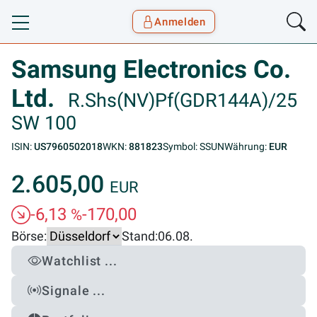
Anmelden
Toggle navigation
Goyax Logo
Samsung Electronics Co.
Ltd.
R.Shs(NV)Pf(GDR144A)/25
SW 100
ISIN:
US7960502018
WKN:
881823
Symbol: SSUN
Währung:
EUR
2.605,00
EUR
-6,13
-170,00
%
Börse:
Stand:
06.08.
Watchlist ...
Signale ...