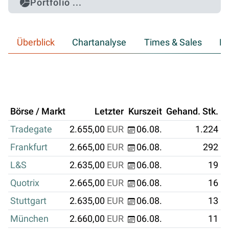
Portfolio ...
Überblick
Chartanalyse
Times & Sales
Hi
Börse / Markt
Letzter
Kurszeit
Gehand. Stk.
U
Tradegate
2.655,00
EUR
06.08.
1.224
Frankfurt
2.665,00
EUR
06.08.
292
L&S
2.635,00
EUR
06.08.
19
Quotrix
2.665,00
EUR
06.08.
16
Stuttgart
2.635,00
EUR
06.08.
13
München
2.660,00
EUR
06.08.
11