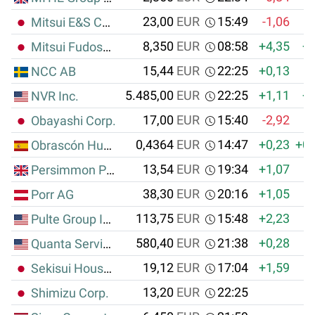
23,00
EUR
15:49
-1,06
Mitsui E&S Co. Ltd.
8,350
EUR
08:58
+4,35
+0
Mitsui Fudosan Co. Ltd.
15,44
EUR
22:25
+0,13
NCC AB
5.485,00
EUR
22:25
+1,11
+6
NVR Inc.
17,00
EUR
15:40
-2,92
Obayashi Corp.
0,4364
EUR
14:47
+0,23
+0,
Obrascón Huarte Lain S.A.
13,54
EUR
19:34
+1,07
Persimmon PLC
38,30
EUR
20:16
+1,05
Porr AG
113,75
EUR
15:48
+2,23
Pulte Group Inc.
580,40
EUR
21:38
+0,28
Quanta Services Inc.
19,12
EUR
17:04
+1,59
Sekisui House Ltd.
13,20
EUR
22:25
Shimizu Corp.