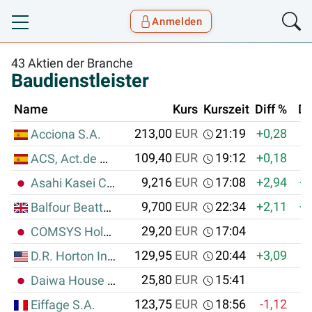
Anmelden
Toggle navigation
Goyax Logo
43 Aktien der Branche
Baudienstleister
Name
Kurs
Kurszeit
Diff %
Di
213,00
EUR
21:19
+0,28
Acciona S.A.
109,40
EUR
19:12
+0,18
ACS, Act.de Constr.y Serv. SA
9,216
EUR
17:08
+2,94
+0
Asahi Kasei Corp.
9,700
EUR
22:34
+2,11
+0
Balfour Beatty PLC
29,20
EUR
17:04
COMSYS Holdings Corp.
129,95
EUR
20:44
+3,09
D.R. Horton Inc.
25,80
EUR
15:41
Daiwa House Industry Co. Ltd.
123,75
EUR
18:56
-1,12
Eiffage S.A.