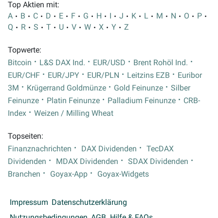
Top Aktien mit:
A
B
C
D
E
F
G
H
I
J
K
L
M
N
O
P
Q
R
S
T
U
V
W
X
Y
Z
Topwerte:
Bitcoin
L&S DAX Ind.
EUR/USD
Brent Rohöl Ind.
EUR/CHF
EUR/JPY
EUR/PLN
Leitzins EZB
Euribor
3M
Krügerrand Goldmünze
Gold Feinunze
Silber
Feinunze
Platin Feinunze
Palladium Feinunze
CRB-
Index
Weizen / Milling Wheat
Topseiten:
Finanznachrichten
DAX Dividenden
TecDAX
Dividenden
MDAX Dividenden
SDAX Dividenden
Branchen
Goyax-App
Goyax-Widgets
Impressum
Datenschutzerklärung
Nutzungsbedingungen
AGB
Hilfe & FAQs