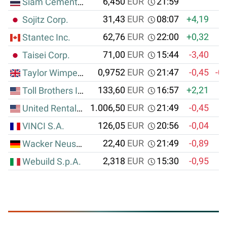
6,450
EUR
21:59
Siam Cement PCL, The
31,43
EUR
08:07
+4,19
Sojitz Corp.
62,76
EUR
22:00
+0,32
Stantec Inc.
71,00
EUR
15:44
-3,40
Taisei Corp.
0,9752
EUR
21:47
-0,45
-0
Taylor Wimpey PLC
133,60
EUR
16:57
+2,21
Toll Brothers Inc.
1.006,50
EUR
21:49
-0,45
United Rentals Inc.
126,05
EUR
20:56
-0,04
VINCI S.A.
22,40
EUR
21:49
-0,89
Wacker Neuson
2,318
EUR
15:30
-0,95
-
Webuild S.p.A.